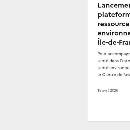
Lancemen
platefor
ressource
environn
Île-de-Fr
Pour accompagne
santé dans l’int
santé environne
le Centre de Res
15 avril 2026