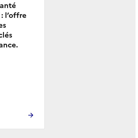
santé
 l’offre
es
clés
ance.