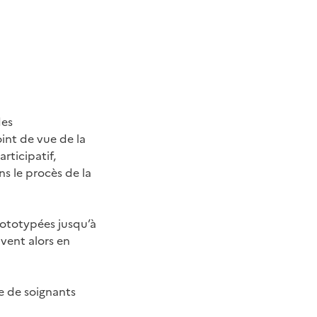
des
int de vue de la
rticipatif,
ns le procès de la
ototypées jusqu’à
uvent alors en
me de soignants