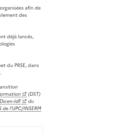
organisées afin de
oulement des
t déjà lancés,
ologies
rnet du PRSE, dans
.
ransition
sformation
(DST)
Dicen-IdF
du
S de l’UPC/INSERM