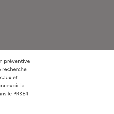
on préventive
e recherche
icaux et
ncevoir la
ans le PRSE4