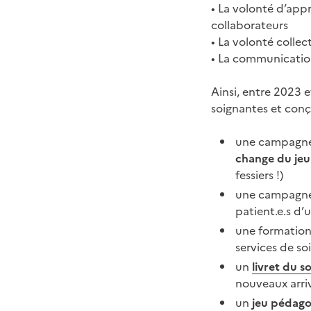
• La volonté d’app
collaborateurs
• La volonté colle
• La communication
Ainsi, entre 2023 e
soignantes et conçu
une campagne 
change du jeu
fessiers !)
une campagn
patient.e.s d’
une formation 
services de so
un
livret du 
nouveaux arri
un
jeu pédag