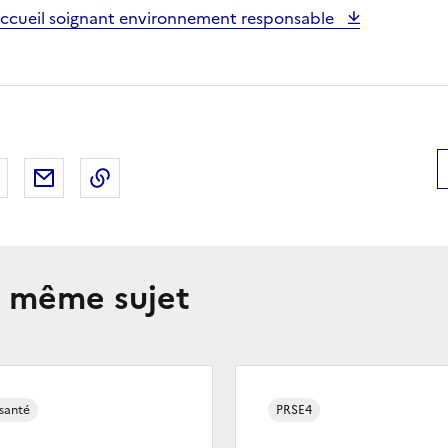
 accueil soignant environnement responsable
 Facebook
er sur X
Partager sur LinkedIn
Partager par email
Copier le lien de la page dans le presse-pap
e même sujet
 santé
PRSE4