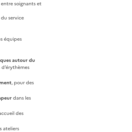
 entre soignants et
 du service
es équipes
iques autour du
ns d’érythèmes
ement
, pour des
apeur
dans les
accueil des
 ateliers