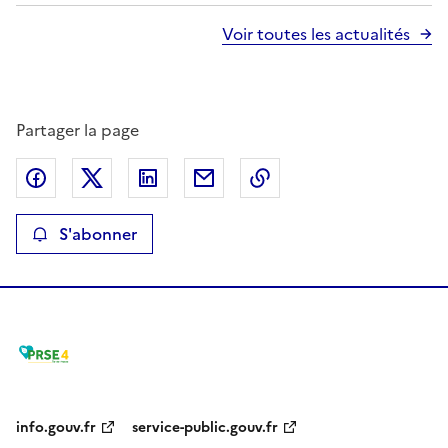
r
Voir toutes les actualités
a
n
c
Partager la page
e
Partager sur Facebook
Partager sur X
Partager sur LinkedIn
Partager par email
Copier le lien de la p
S'abonner
info.gouv.fr
service-public.gouv.fr