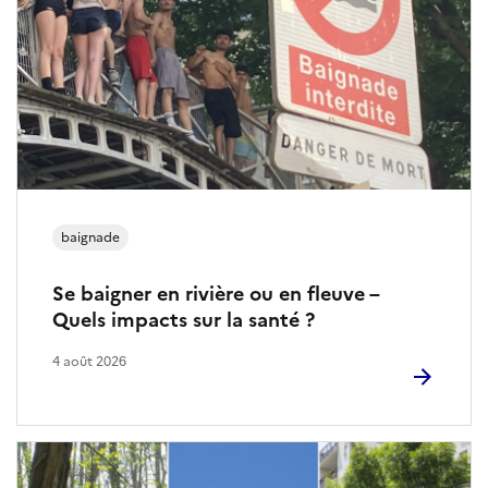
é
g
i
o
n
a
baignade
l
Se baigner en rivière ou en fleuve –
S
Quels impacts sur la santé ?
a
4 août 2026
n
t
é