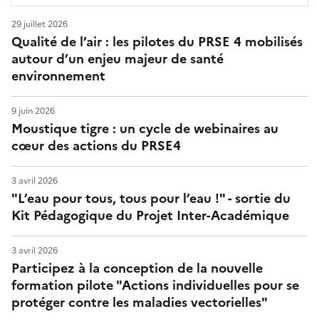
n
29 juillet 2026
t
Qualité de l’air : les pilotes du PRSE 4 mobilisés
autour d’un enjeu majeur de santé
-
environnement
Î
9 juin 2026
l
Moustique tigre : un cycle de webinaires au
cœur des actions du PRSE4
e
-
3 avril 2026
"L’eau pour tous, tous pour l’eau !" - sortie du
d
Kit Pédagogique du Projet Inter-Académique
e
3 avril 2026
-
Participez à la conception de la nouvelle
formation pilote "Actions individuelles pour se
F
protéger contre les maladies vectorielles"