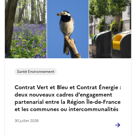
E
n
v
i
r
o
Santé Environnement
n
Contrat Vert et Bleu et Contrat Énergie :
n
deux nouveaux cadres d’engagement
partenarial entre la Région Île-de-France
e
et les communes ou intercommunalités
m
30 juillet 2026
e