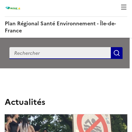
Plan Régional Santé Environnement - Île-de-
France
Recherche
Rec
P
l
a
Actualités
n
R